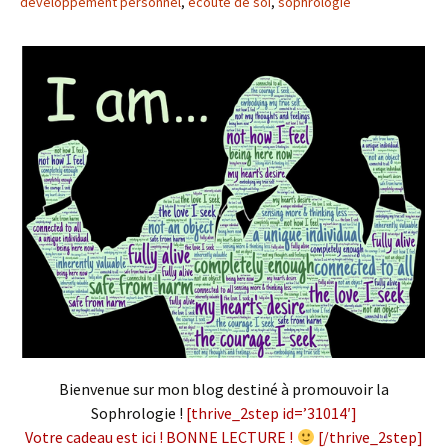
développement personnel
,
écoute de soi
,
sophrologie
Bienvenue sur mon blog destiné à promouvoir la
Sophrologie !
[thrive_2step id=’31014′]
Votre cadeau est ici ! BONNE LECTURE !
[/thrive_2step]