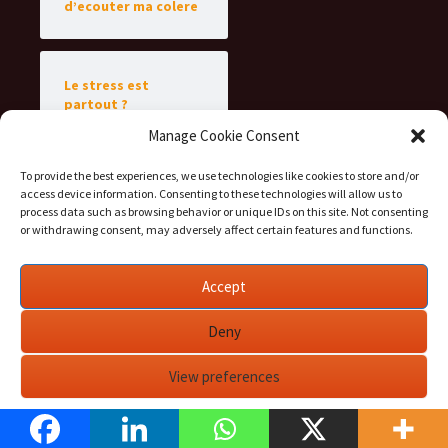
d’ecouter ma colere
Le stress est
partout ?
Manage Cookie Consent
To provide the best experiences, we use technologies like cookies to store and/or
access device information. Consenting to these technologies will allow us to
process data such as browsing behavior or unique IDs on this site. Not consenting
or withdrawing consent, may adversely affect certain features and functions.
Accept
Deny
Politique de confidentialité
Fièrement propulsé par WordPress
View preferences
Politique des cookies
Politique de confidentialité