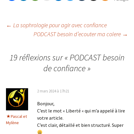
Navigation
←
La sophrologie pour agir avec confiance
PODCAST besoin d’ecouter ma colere
→
des
19 réflexions sur «
PODCAST besoin
articles
de confiance
»
2 mars 2024 à 17h21
Bonjour,
C’est le mot « Liberté « qui m’a appelé à lire
Pascal et
votre article.
Mylène
C’est clair, détaillé et bien structuré. Super